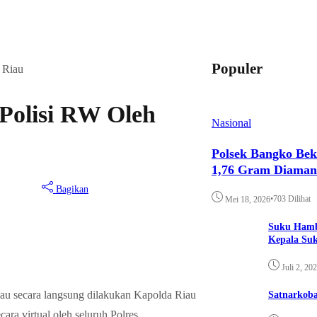
Populer
 Riau
 Polisi RW Oleh
Nasional
Polsek Bangko Bek
1,76 Gram Diama
Bagikan
•
703 Dilihat
Mei 18, 2026
Suku Hamb
Kepala Su
Juli 2, 20
au secara langsung dilakukan Kapolda Riau
Satnarkoba
ra virtual oleh seluruh Polres