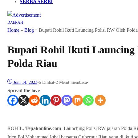
SERBA SERBI
DAERAH
Home
»
Blog
»
Bupati Rohil Ikuti Launcing Polisi RW Oleh Polda
Bupati Rohil Ikuti Launcing
Polda Riau
Juni 14, 2023
•
6
Dilihat
•
2 Menit membaca
•
Spread the love
ROHIL,
Tepakonline.com-
Launching Polisi RW jajaran Polda Ri
Irjen Pol Mohammad Iqbal bersama Gubernur Riau yang di ikuti seca