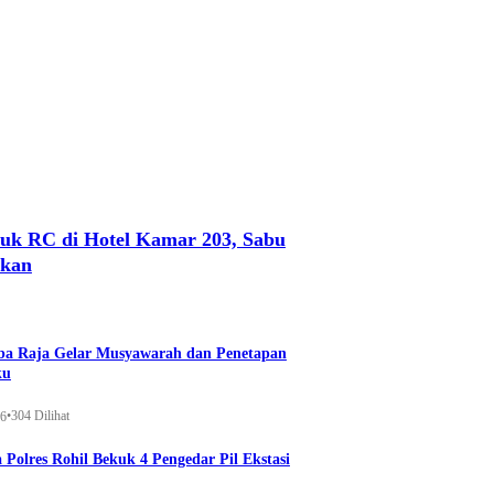
uk RC di Hotel Kamar 203, Sabu
nkan
a Raja Gelar Musyawarah dan Penetapan
ku
•
304 Dilihat
26
 Polres Rohil Bekuk 4 Pengedar Pil Ekstasi