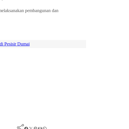
k melaksanakan pembangunan dan
i Pesisir Dumai
Facebook
Twitter
Pinterest
Mail
WhatsApp