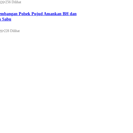
•
256 Dilihat
026
gembangan Polsek Pujud Amankan BH dan
m Sabu
•
228 Dilihat
26