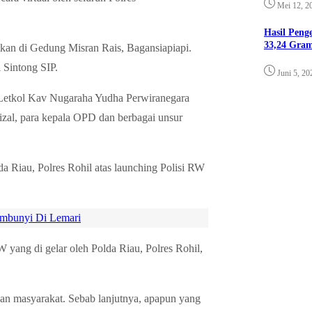
Mei 12, 2
Hasil Pen
33,24 Gra
kan di Gedung Misran Rais, Bagansiapiapi.
 Sintong SIP.
Juni 5, 20
Letkol Kav Nugaraha Yudha Perwiranegara
izal, para kepala OPD dan berbagai unsur
da Riau, Polres Rohil atas launching Polisi RW
embunyi Di Lemari
 yang di gelar oleh Polda Riau, Polres Rohil,
gan masyarakat. Sebab lanjutnya, apapun yang