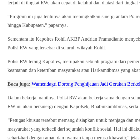
terjadi di tingkat RW, akan cepat di ketahui dan diatasi dari tingka
“Program ini juga tentunya akan meningkatkan sinergi antara Polr
hingga Kabupaten,” paparnya.
Sementara itu,Kapolres Rohil AKBP Andrian Pramudianto menyebu
Polisi RW yang tersebar di seluruh wilayah Rohil.
Polisi RW terang Kapolres, merupakan sebuah program dari pemeri
keamanan dan ketertiban masyarakat atau Harkamtibmas yang akan d
Baca juga:
Wamendagri Dorong Penghijauan Jadi Gerakan Berkel
Dalam bekerja, nantinya Polisi RW akan bekerja sama dengan selu
RW ini akan bersinergi dengan Kapolsek, Bhabinkamtibmas, serta B
“Petugas khusus tersebut memang disiapkan untuk menjaga dan m
masyarakat yang terkecil dari sejumlah konflik sosial. Hal ini dil
sehari-hari dengan aman dan nyaman tanpa merasa khawatir,” jelas