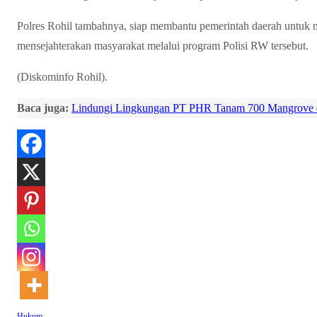
Polres Rohil tambahnya, siap membantu pemerintah daerah untu
mensejahterakan masyarakat melalui program Polisi RW tersebut.
(Diskominfo Rohil).
Baca juga:
Lindungi Lingkungan PT PHR Tanam 700 Mangrove d
Hukum